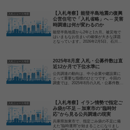
【入札考察】能登半島地震の復興
入札ニュース考察
公営住宅で「入札省略」へ ─ 災害
時調達は何が変わるのか
能登半島地震から2年と1カ月。被災地で
はいまもなお住まいの確保が大きな課題
となっています。2026年2月5日、石川県
穴水町は、建設業協会や建築士事務所協
会などで構成される「石川県復興公営住
宅建設推進協議会」と復興公営住宅の基
本協定を締結しま...
2025年8月度 入札・公募件数は直
入札ニュース考察
近12か月で下位水準に
公共調達の動向は、中小企業や建設業に
とって重要な指標のひとつです。今回の
調査では、2025年8月の入札・公募件数が
直近12か月で下位水準にとどまったこと
が明らかになりました。特に建設関連分
野の落ち込みが目立ち、業界全体の先行
きに不安を感じさ...
【入札考察】イラン情勢で指定ご
入札ニュース考察
み袋が不足 ─ 加東市の“臨時対
応”から見る公共調達の現実
兵庫県加東市で、指定ごみ袋の不足に備
えた“臨時運用”が始まることになりまし