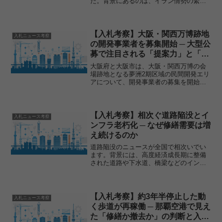
た。背景にあるのは、イラン情勢の緊迫
化による原材料不足と価格高騰です。ご
み袋の原料となるナフサは石油由来であ
り、国際情勢の影響を受けやすい資材の
ひとつでもあります。一...
【入札考察】大阪・関西万博跡地
入札ニュース考察
の開発事業者を募集開始 ─ 大型公
募で注目される「提案力」と「価
格競争」
大阪府と大阪市は、大阪・関西万博の会
場跡地となる夢洲2期区域の民間開発エリ
アについて、開発事業者の募集を開始し
ました。対象となるのは約42ヘクタール
に及ぶ広大なエリアで、国際観光拠点の
形成や最新技術を取り入れたまちづくり
を目指す大型プロジェ...
【入札考察】相次ぐ道路陥没とイ
入札ニュース考察
ンフラ老朽化 ─ なぜ修繕需要は増
え続けるのか
道路陥没のニュースが全国で相次いでい
ます。背景には、高度経済成長期に整備
された道路や下水道、橋梁などのインフ
ラが一斉に老朽化を迎えている現実があ
ります。しかし問題は単に施設が古くな
ったことだけではありません。自治体の
技術職員不足、維持管理予...
【入札考察】約3年半停止した動
入札ニュース考察
く歩道が再稼働 ─ 那覇空港で見え
た「修繕か撤去か」の判断と入札