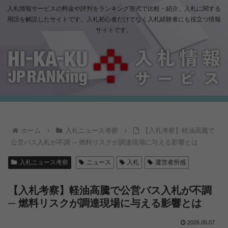
入札情報サービスの料金や評判をランキング形式で比較・紹介、入札に関する
用語を解説したサイトです。入札初心者だけでなく入札経験者にも役立つ情報
サイトです。
ホーム
入札ニュース考察
【入札考察】軽油高騰で
公営バス入札が不調 ─ 燃料リスクが調達現場に与える影響とは
入札ニュース考察
ニュース
入札
運営者所感
【入札考察】軽油高騰で公営バス入札が不調
─ 燃料リスクが調達現場に与える影響とは
2026.05.07