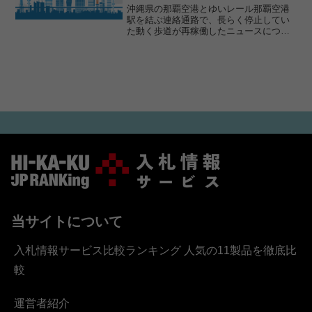
不調のリアル
沖縄県の那覇空港とゆいレール那覇空港
駅を結ぶ連絡通路で、長らく停止してい
た動く歩道が再稼働したニュースについ
て、入札・調達の観点から何が起きてい
たのかを考察します。ニュースの概要那
覇空港と沖縄都市モノレール「ゆいレー
ル」の那覇空港駅をつなぐ...
当サイトについて
入札情報サービス比較ランキング 人気の11製品を徹底比
較
運営者紹介