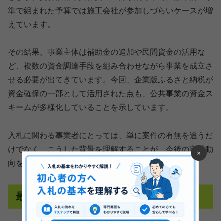
準で組まれた予算では施工会社が参加しづらいケースが増
えています。
その結果、事業主体は補助金の追加や民間資金の活用な
ど、複数の資金調達手段を組み合わせながら事業を成立さ
せる必要が出てきています。今回、企業版ふるさと納税が
資金確保の一部として活用された点も、公共事業の資金ス
キームが多様化していることを示しています。
入札に関わる事業者にとっては、単に案件の有無を追うだ
けでなく、こうした背景を理解することが、今後の市場動
×
向を読む上で重要になるでしょう。
最後に