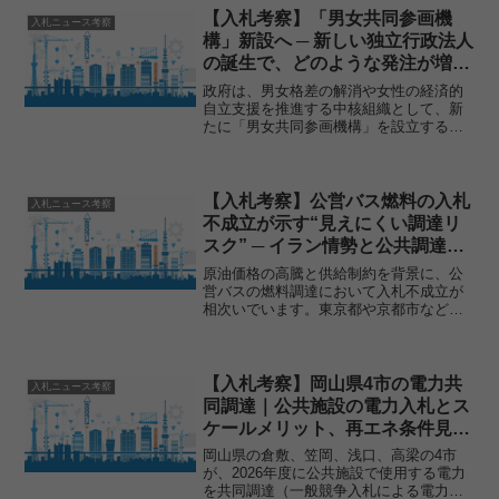
ますが、公共資産の扱...
【入札考察】「男女共同参画機
入札ニュース考察
構」新設へ ─ 新しい独立行政法人
の誕生で、どのような発注が増え
るのか
政府は、男女格差の解消や女性の経済的
自立支援を推進する中核組織として、新
たに「男女共同参画機構」を設立する法
律を成立させました。これにより、既存
の「国立女性教育会館」を改組し、2026
年度から新たな独立行政法人として本格
的に始動する予定です...
【入札考察】公営バス燃料の入札
入札ニュース考察
不成立が示す“見えにくい調達リ
スク” ─ イラン情勢と公共調達の
直結構造とは
原油価格の高騰と供給制約を背景に、公
営バスの燃料調達において入札不成立が
相次いでいます。東京都や京都市など生
活インフラを担う現場で起きているこの
事象は、単なる価格上昇の問題にとどま
りません。本記事では、ニュースの概要
を整理しつつ、入札・調達...
【入札考察】岡山県4市の電力共
入札ニュース考察
同調達｜公共施設の電力入札とス
ケールメリット、再エネ条件見送
りの背景
岡山県の倉敷、笠岡、浅口、高梁の4市
が、2026年度に公共施設で使用する電力
を共同調達（一般競争入札による電力入