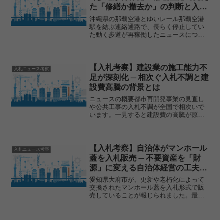
た「修繕か撤去か」の判断と入札
不調のリアル
沖縄県の那覇空港とゆいレール那覇空港
駅を結ぶ連絡通路で、長らく停止してい
た動く歩道が再稼働したニュースについ
て、入札・調達の観点から何が起きてい
たのかを考察します。ニュースの概要那
覇空港と沖縄都市モノレール「ゆいレー
ル」の那覇空港駅をつなぐ...
【入札考察】建設業の施工能力不
入札ニュース考察
足が深刻化 ─ 相次ぐ入札不調と建
設費高騰の背景とは
ニュースの概要都市再開発事業の見直し
や公共工事の入札不調が全国で相次いで
います。一見すると建設費の高騰が原因
のように見えますが、その背景には「建
設業の施工能力不足」という、より構造
的な課題があると指摘されています。実
際、名目ベースの建築投資...
【入札考察】自治体がマンホール
入札ニュース考察
蓋を入札販売 ─ 不要資産を「財
源」に変える自治体経営の工夫と
は
愛知県大府市が、更新や老朽化によって
交換されたマンホール蓋を入札形式で販
売していることが報じられました。最低
価格は3000円から設定されており、市と
しては初めての取り組みとなります。一
見すると小さなニュースのようにも見え