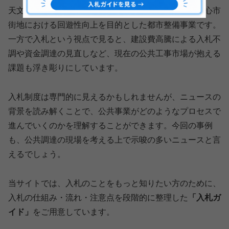
天文館通電停前の新アーケード整備は、鹿児島市の中心市
街地における回遊性向上を目的とした都市整備事業です。
一方で入札という視点で見ると、建設費高騰による入札不
調や資金調達の見直しなど、現在の公共工事市場が抱える
課題も浮き彫りにしています。
入札制度は専門的に見えるかもしれませんが、ニュースの
背景を読み解くことで、公共事業がどのようなプロセスで
進んでいくのかを理解することができます。今回の事例
も、公共調達の現場を考える上で示唆の多いニュースと言
えるでしょう。
当サイトでは、入札のことをもっと知りたい方のために、
入札の仕組み・流れ・注意点を段階的に整理した
「入札ガ
イド」
をご用意しています。