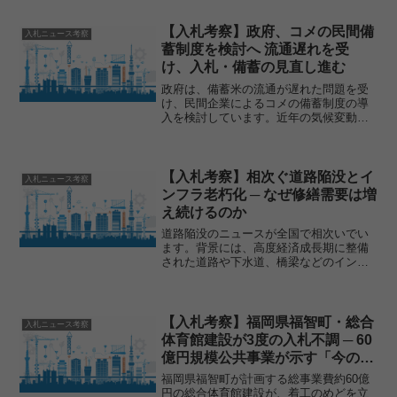
の事業が、いざ入札にかけると応札が集
まらず、結果として計画の見直しや中止
に追い込まれる――こうし...
【入札考察】政府、コメの民間備
入札ニュース考察
蓄制度を検討へ 流通遅れを受
け、入札・備蓄の見直し進む
政府は、備蓄米の流通が遅れた問題を受
け、民間企業によるコメの備蓄制度の導
入を検討しています。近年の気候変動や
不作リスク、物流のひっ迫などを背景
に、これまでの「国主導の備蓄体制」で
は即応性が十分でないことが課題として
浮き彫りになりました。今後...
【入札考察】相次ぐ道路陥没とイ
入札ニュース考察
ンフラ老朽化 ─ なぜ修繕需要は増
え続けるのか
道路陥没のニュースが全国で相次いでい
ます。背景には、高度経済成長期に整備
された道路や下水道、橋梁などのインフ
ラが一斉に老朽化を迎えている現実があ
ります。しかし問題は単に施設が古くな
ったことだけではありません。自治体の
技術職員不足、維持管理予...
【入札考察】福岡県福智町・総合
入札ニュース考察
体育館建設が3度の入札不調 ─ 60
億円規模公共事業が示す「今の入
札現場」
福岡県福智町が計画する総事業費約60億
円の総合体育館建設が、着工のめどを立