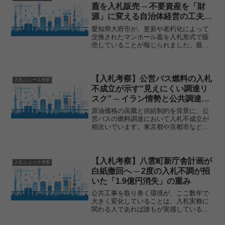
蓋を入札販売 ─ 不要資産を「財
源」に変える自治体経営の工夫と
は
愛知県大府市が、更新や老朽化によって
交換されたマンホール蓋を入札形式で販
売していることが報じられました。最低
価格は3000円から設定されており、市と
しては初めての取り組みとなります。一
見すると小さなニュースのようにも見え
ますが、公共資産の扱...
【入札考察】公営バス燃料の入札
入札ニュース考察
不成立が示す“見えにくい調達リ
スク” ─ イラン情勢と公共調達の
直結構造とは
原油価格の高騰と供給制約を背景に、公
営バスの燃料調達において入札不成立が
相次いでいます。東京都や京都市など生
活インフラを担う現場で起きているこの
事象は、単なる価格上昇の問題にとどま
りません。本記事では、ニュースの概要
を整理しつつ、入札・調達...
【入札考察】八雲町新庁舎計画が
入札ニュース考察
白紙撤回へ ─ 2度の入札不調が招
いた「1.9億円消失」の重み
公共工事を取り巻く環境が、ここ数年で
大きく変化していることは、入札実務に
関わる人であれば誰もが実感しているは
ずです。設計段階では成立していたはず