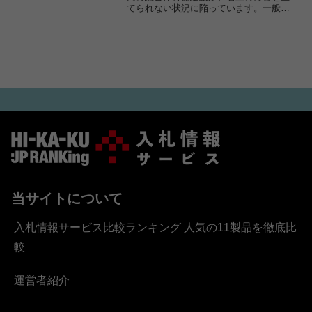
てられない状況に陥っています。一般競
争入札を3回実施したものの、いずれも不
調。資材価格の高騰や人材不足、建設需
要の集中といった要因が重なり、予定価
格と事業者側の採算が...
当サイトについて
入札情報サービス比較ランキング 人気の11製品を徹底比
較
運営者紹介