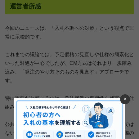
運営者所感
今回のニュースは、「入札不調への対策」という観点で非
常に示唆的です。
これまでの議論では、予定価格の見直しや仕様の簡素化と
いった対処が中心でしたが、CM方式はそれより一歩踏み
込み、「発注のやり方そのものを見直す」アプローチで
す。
特に重要だと感じるのは、発注者側の専門性を補完する仕
×
組みが制度として組み込まれている点です。
公共工事においては、発注者が必ずしも建設の専門家では
ないケースも多く、そのギャップがコスト増や調整不備の