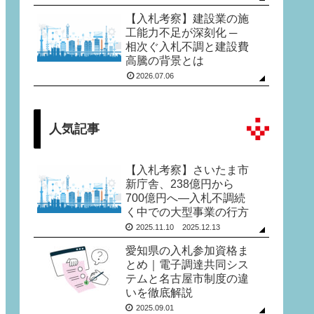
【入札考察】建設業の施
工能力不足が深刻化 ─
相次ぐ入札不調と建設費
高騰の背景とは
2026.07.06
人気記事
【入札考察】さいたま市
新庁舎、238億円から
700億円へ―入札不調続
く中での大型事業の行方
2025.11.10
2025.12.13
愛知県の入札参加資格ま
とめ｜電子調達共同シス
テムと名古屋市制度の違
いを徹底解説
2025.09.01