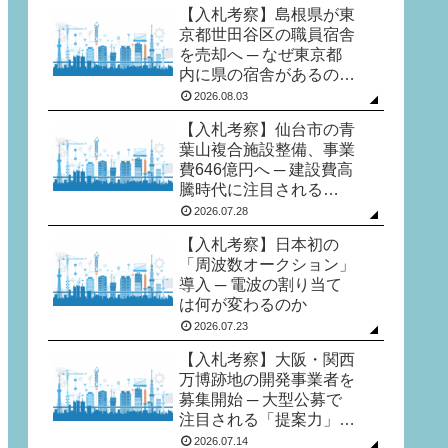
【入札考察】島根県が東
京都世田谷区の職員宿舎
を売却へ ─ なぜ東京都
内に県の宿舎があるの
か？
2026.08.03
【入札考察】仙台市の青
葉山複合施設整備、事業
費646億円へ ─ 建設費高
騰時代に注目される
「ECI方式」とは
2026.07.28
【入札考察】日本初の
「周波数オークション」
導入 ─ 電波の割り当て
は何が変わるのか
2026.07.23
【入札考察】大阪・関西
万博跡地の開発事業者を
募集開始 ─ 大型公募で
注目される「提案力」と
「価格競争」
2026.07.14