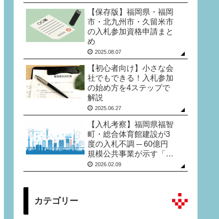
【保存版】福岡県・福岡
市・北九州市・久留米市
の入札参加資格申請まと
め
2025.08.07
【初心者向け】小さな会
社でもできる！入札参加
の始め方を4ステップで
解説
2025.06.27
【入札考察】福岡県福智
町・総合体育館建設が3
度の入札不調 ─ 60億円
規模公共事業が示す「今
の入札現場」
2026.02.09
カテゴリー