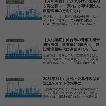
は64...
【入札考察】デジタル庁が国産AI
入札ニュース考察
を再公募 ─ 「源内」が示す新たな
政府調達の方向性とは
デジタル庁は、政府の生成AI基盤「ガバ
メントAI『源内』」で利用する国産
LLM（大規模言語モデル）の2027年度向
け公募を実施すると発表しました。前回
は無償試用を前提とした募集でしたが、
今回は正式な政府調達として有償契約へ
移行します。また、...
【入札考察】仙台市の青葉山複合
入札ニュース考察
施設整備、事業費646億円へ ─ 建
設費高騰時代に注目される「ECI
方式」とは
仙台市は、青葉山エリアに整備を予定し
ている音楽ホールと震災メモリアル拠点
の複合施設について、工事に向けた準備
を開始しました。一方で、当初計画から
物価や人件費の高騰などにより事業費は
約3倍となる646億円まで増加していま
す。こうした建設コスト...
2025年8月度 入札・公募件数は直
入札ニュース考察
近12か月で下位水準に
公共調達の動向は、中小企業や建設業に
とって重要な指標のひとつです。今回の
調査では、2025年8月の入札・公募件数が
直近12か月で下位水準にとどまったこと
が明らかになりました。特に建設関連分