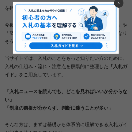
×
を担保する仕組みでもあります。
今後、自治体調達では価格だけでなく、「説明可能性」や
「契約過程の透明性」がさらに重視されていくことになり
そうです。
当サイトでは、入札のことをもっと知りたい方のために、
入札の仕組み・流れ・注意点を段階的に整理した
「入札ガ
イド」
をご用意しています。
「入札ニュースを読んでも、どこを見ればいいか分からな
い」
「制度の前提が分からず、判断に迷うことが多
い」
そんな方は、まずは基礎から体系的に理解できる入札ガイ