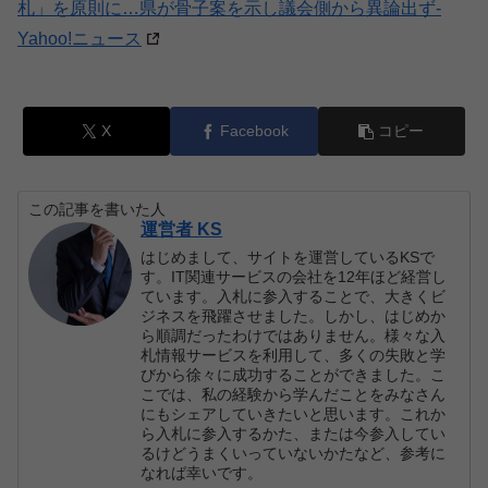
札」を原則に…県が骨子案を示し議会側から異論出ず-
Yahoo!ニュース
X
Facebook
コピー
この記事を書いた人
運営者 KS
はじめまして、サイトを運営しているKSで
す。IT関連サービスの会社を12年ほど経営し
ています。入札に参入することで、大きくビ
ジネスを飛躍させました。しかし、はじめか
ら順調だったわけではありません。様々な入
札情報サービスを利用して、多くの失敗と学
びから徐々に成功することができました。こ
こでは、私の経験から学んだことをみなさん
にもシェアしていきたいと思います。これか
ら入札に参入するかた、または今参入してい
るけどうまくいっていないかたなど、参考に
なれば幸いです。