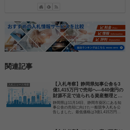
関連記事
【入札考察】静岡県知事公舎を3
入札ニュース考察
億1,415万円で売却へ―640億円の
財源不足で迫られる資産整理と入
札市場への影響
静岡県は11月14日、静岡市葵区にある知
事公舎の売却に向けた一般競争入札を公
告しました。最低価格は3億1,415万円、
入札書提出期限は12月15日です。入札の
背景にあるのは、静岡県が直面する深刻
な財政危機です。2026年度当初の予算で