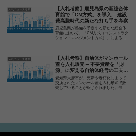
野の落ち込みが目立ち、業界全体の先行
きに不安を感じさ...
【入札考察】鹿児島県の新総合体
入札ニュース考察
育館で「CM方式」を導入 ─ 建設
費高騰時代の新たな打ち手を考察
鹿児島県が整備を予定する新たな総合体
育館において、「CM方式（コンストラク
ション・マネジメント方式）」による事
業者公募が開始されました。建設費の高
騰や入札不調が各地で課題となる中、本
件はその対策として注目すべき事例とい
えます。本記事ではニュ...
【入札考察】自治体がマンホール
入札ニュース考察
蓋を入札販売 ─ 不要資産を「財
源」に変える自治体経営の工夫と
は
愛知県大府市が、更新や老朽化によって
交換されたマンホール蓋を入札形式で販
売していることが報じられました。最低
価格は3000円から設定されており、市と
しては初めての取り組みとなります。一
見すると小さなニュースのようにも見え
ますが、公共資産の扱...