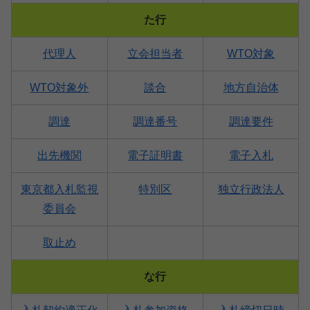
た行
代理人
立会担当者
WTO対象
WTO対象外
談合
地方自治体
調達
調達番号
調達要件
出先機関
電子証明書
電子入札
東京都入札監視
特別区
独立行政法人
委員会
取止め
な行