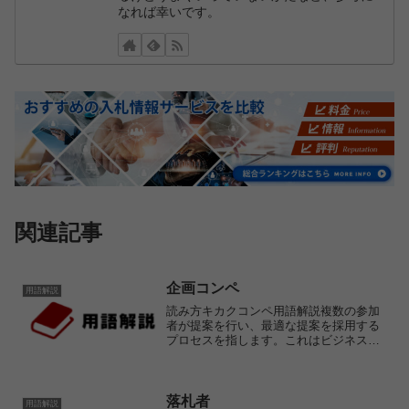
なれば幸いです。
関連記事
企画コンペ
用語解説
読み方キカクコンペ用語解説複数の参加
者が提案を行い、最適な提案を採用する
プロセスを指します。これはビジネスに
おいて広く使われる用語で、広告やプロ
モーション、デザイン、ウェブ制作、建
築設計、都市設計、ITソリューション、
物流ソリューションなど...
落札者
用語解説