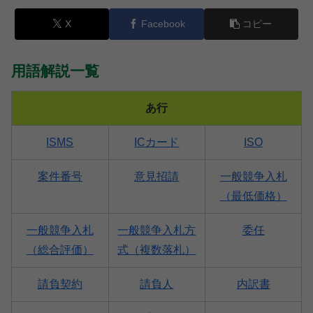
X
Facebook
コピー
用語解説一覧
あ行
ISMS
ICカード
ISO
案件番号
意見招請
一般競争入札
（最低価格）
一般競争入札
一般競争入札方
委任
（総合評価）
式（複数落札）
請負契約
請負人
内訳書