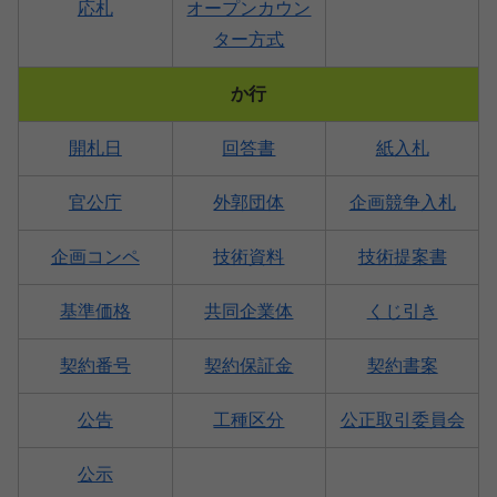
応札
オープンカウン
ター方式
か行
開札日
回答書
紙入札
官公庁
外郭団体
企画競争入札
企画コンペ
技術資料
技術提案書
基準価格
共同企業体
くじ引き
契約番号
契約保証金
契約書案
公告
工種区分
公正取引委員会
公示