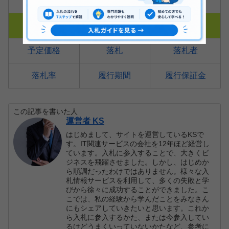
保留通知書
その他
予定価格
落札
落札者
落札率
履行期間
履行保証金
この記事を書いた人
運営者 KS
はじめまして、サイトを運営しているKSで
す。IT関連サービスの会社を12年ほど経営し
ています。入札に参入することで、大きくビ
ジネスを飛躍させました。しかし、はじめか
ら順調だったわけではありません。様々な入
札情報サービスを利用して、多くの失敗と学
びから徐々に成功することができました。こ
こでは、私の経験から学んだことをみなさん
にもシェアしていきたいと思います。これか
ら入札に参入するかた、または今参入してい
るけどうまくいっていないかたなど、参考に