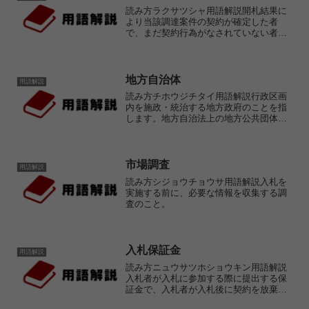
読み方ラクサツシャ用語解説開札結果に
より当該調達案件の契約が確定した者
で、まだ契約行為がなされていない者の
こと。
地方自治体
用語解説
読み方チホウジチタイ用語解説行政区画
内を施政・統治する地方政府のことを指
します。地方自治法上の地方公共団体
は、普通地方公共団体および特別地方公
共団体からなり、普通地方公共団体には
都道府県および市町村があり、特別地方
公共団体には特別区、地方公...
市場調査
用語解説
読み方シジョウチョウサ用語解説入札を
実施する前に、必要な情報を収集する調
査のこと。
入札保証金
用語解説
読み方ニュウサツホショウキン用語解説
入札者が入札に参加する際に提出する保
証金で、入札者が入札後に契約を放棄し
た場合に公共機関が補償を受けるための