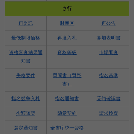
さ行
再委託
財産区
再公告
最低制限価格
再度入札
参加表明書
資格審査結果通
資格等級
市場調査
知書
失格要件
質問書（質疑
指名基準
書）
指名競争入札
指名通知書
受領確認書
少額随契
随意契約
請求検査
選定通知書
全省庁統一資格