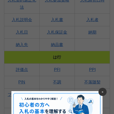
入札契約適正化
入札参加資格
入札締切日時
法
入札説明会
入札書
入札者
入札日
入札保証金
納期
納入先
納品書
は行
評価点
PFI
PPI
PIN
不調
不落随契
×
プライバシーマ
プロポーザル方
保留
ーク
式